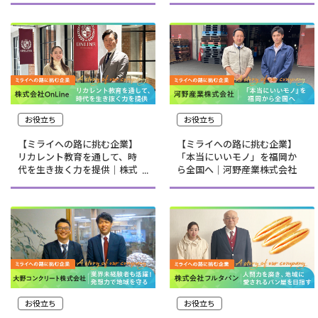
害鑑定事務所
お役立ち
お役立ち
【ミライへの路に挑む企業】
【ミライへの路に挑む企業】
リカレント教育を通して、時
「本当にいいモノ」を福岡か
代を生き抜く力を提供｜株式
ら全国へ｜河野産業株式会社
会社OnLine
お役立ち
お役立ち