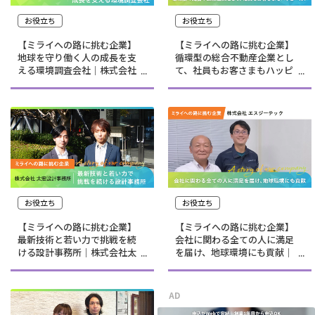
お役立ち
お役立ち
【ミライへの路に挑む企業】
【ミライへの路に挑む企業】
地球を守り働く人の成長を支
循環型の総合不動産企業とし
える環境調査会社｜株式会社
て、社員もお客さまもハッピ
ENJEC
ーに！|株式会社みらいコン
シェルジュ
お役立ち
お役立ち
【ミライへの路に挑む企業】
【ミライへの路に挑む企業】
最新技術と若い力で挑戦を続
会社に関わる全ての人に満足
ける設計事務所｜株式会社太
を届け、地球環境にも貢献｜
宏設計事務所
株式会社エスジーテック
AD