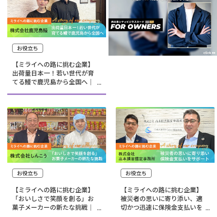
お役立ち
【ミライへの路に挑む企業】
出荷量日本一！若い世代が育
てる鰻で鹿児島から全国へ｜
株式会社鹿児島鰻
お役立ち
お役立ち
【ミライへの路に挑む企業】
【ミライへの路に挑む企業】
「おいしさで笑顔を創る」お
被災者の思いに寄り添い、適
菓子メーカーの新たな挑戦｜
切かつ迅速に保険金支払いを
株式会社しんこう
サポート｜株式会社 高本損