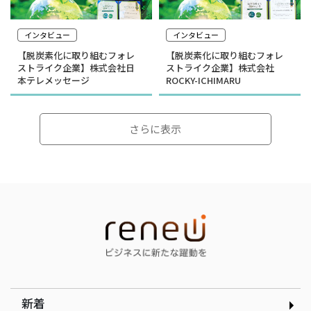
インタビュー
インタビュー
【脱炭素化に取り組むフォレ
【脱炭素化に取り組むフォレ
ストライク企業】株式会社日
ストライク企業】株式会社
本テレメッセージ
ROCKY-ICHIMARU
さらに表示
インタビュー
インタビュー
選んだのは就活ではなく学
顧客の「なぜ」をテクノロ
生起業家の道｜合同会社ド
ジーで可視化する｜
ルフィン 木下銀次郎さん
curioph株式会社玉木穣太
さん
新着