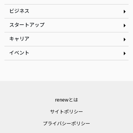
ビジネス
スタートアップ
インタビュー
インタビュー
現場の改善アイデアを、AI
だしと見た目のインパクト
キャリア
で資産に変える｜株式会社
にこだわるたこ焼きで起業
ゲンテイ 元堤晴香さん
｜nancle 小林俊貴さん
イベント
renewとは
サイトポリシー
プライバシーポリシー