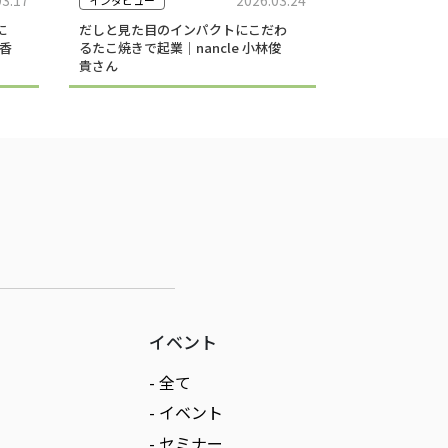
に
だしと見た目のインパクトにこだわ
香
るたこ焼きで起業｜nancle 小林俊
貴さん
イベント
- 全て
- イベント
- セミナー