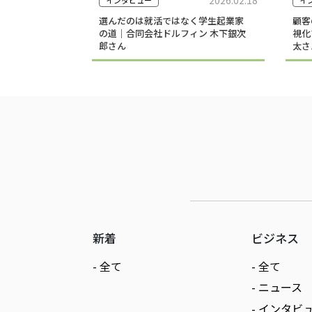
選んだのは就活ではなく学生起業家
顧客
の道｜合同会社ドルフィン 木下銀次
視化
郎さん
太さ
新着
ビジネス
- 全て
- 全て
- ニュース
- インタビ