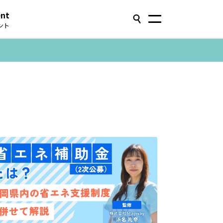
ent
ント