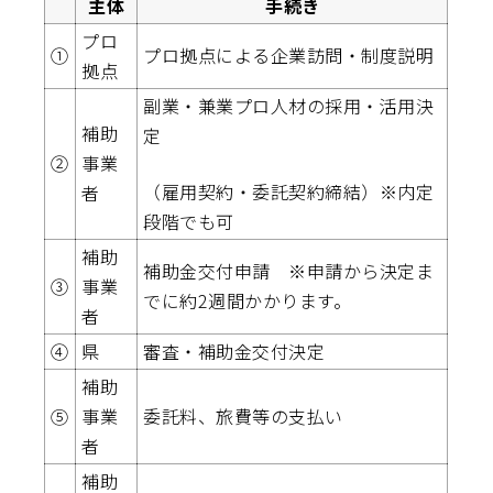
主体
手続き
プロ
①
プロ拠点による企業訪問・制度説明
拠点
副業・兼業プロ人材の採用・活用決
補助
定
②
事業
（雇用契約・委託契約締結）※内定
者
段階でも可
補助
補助金交付申請 ※申請から決定ま
③
事業
でに約2週間かかります。
者
④
県
審査・補助金交付決定
補助
⑤
事業
委託料、旅費等の支払い
者
補助