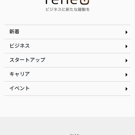
生起業家の道｜合同会社ド
ジーで可視化する｜
ルフィン 木下銀次郎さん
curioph株式会社玉木穣太
さん
新着
ビジネス
スタートアップ
インタビュー
インタビュー
現場の改善アイデアを、AI
だしと見た目のインパクト
キャリア
で資産に変える｜株式会社
にこだわるたこ焼きで起業
ゲンテイ 元堤晴香さん
｜nancle 小林俊貴さん
イベント