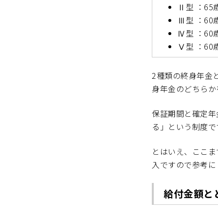
Ⅱ型 ：6
Ⅲ型 ：6
Ⅳ型 ：6
Ⅴ型 ：6
2種類の終身年金
身年金のどちらか
保証期間と確定年
る」という制度で
とはいえ、ここま
入ですので参考に
給付金額と