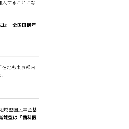
加入することにな
には「全国国民年
所在地も東京都内
す。
た地域型国民年金基
職能型は「歯科医