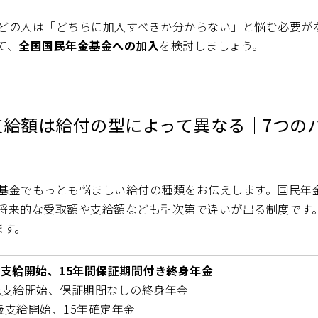
どの人は「どちらに加入すべきか分からない」と悩む必要が
て、
全国国民年金基金への加入
を検討しましょう。
支給額は給付の型によって異なる｜7つの
基金でもっとも悩ましい給付の種類をお伝えします。国民年
将来的な受取額や支給額なども型次第で違いが出る制度です
ます。
5歳支給開始、15年間保証期間付き終身年金
5歳支給開始、保証期間なしの終身年金
5歳支給開始、15年確定年金