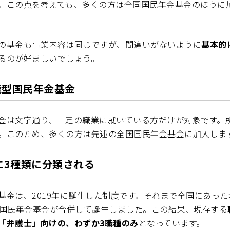
。この点を考えても、多くの方は全国国民年金基金のほうに
の基金も事業内容は同じですが、間違いがないように
基本的
るのが好ましいでしょう。
能型国民年金基金
金は文字通り、一定の職業に就いている方だけが対象です。
。このため、多くの方は先述の全国国民年金基金に加入しま
に3種類に分類される
基金は、2019年に誕生した制度です。それまで全国にあっ
型国民年金基金が合併して誕生しました。この結果、現存する
「弁護士」向けの、わずか3職種のみ
となっています。