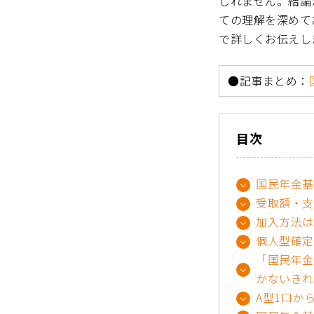
しれません。結論
ての理解を深めて
で詳しくお伝えし
●記事まとめ：
目次
国民年金基
受取額・支
加入方法は
個人型確定
「国民年金
かないきれ
A型1口か