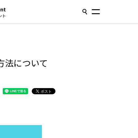
ent
ント
方法について