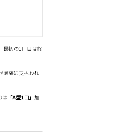
、最初の1口目は終
が遺族に支払われ
のは
「A型1口」
加