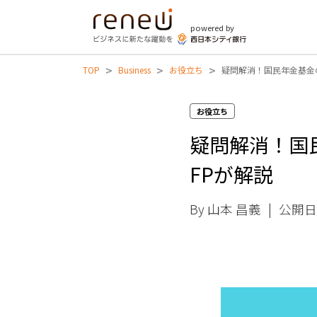
powered by
>
>
>
TOP
Business
お役立ち
疑問解消！国民年金基金
お役立ち
疑問解消！国
FPが解説
By 山本 昌義
|
公開日 2