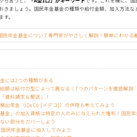
から言うと、
「A型1口」がキーワード
です。これを機に、国
おきましょう。国民年金基金の種類や給付金額、加入方法な
ます。
国民年金基金について専門家がやさしく解説！簡単にわかる厳
金には2つの種類がある
給額は給付の型によって異なる｜7つのパターンを徹底解説
「資料請求＆郵送」！
拠出年金（iDeCo [イデコ]）の併用も考えてみよう
基金」の加入資格は特定の人のみに与えられた権利！国民年
ない部分をカバーしよう
ら国民年金基金に加入してみよう