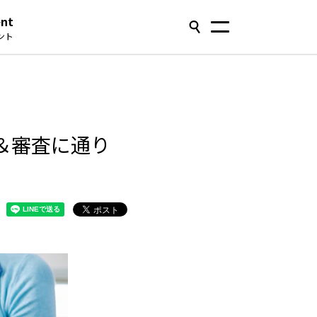
ent
ント
＆審査に通り