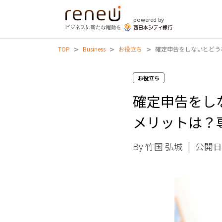
powered by
>
>
>
TOP
Business
お役立ち
確定申告をしないとどう
お役立ち
確定申告をし
メリットは？
By 竹国 弘城
|
公開日 2