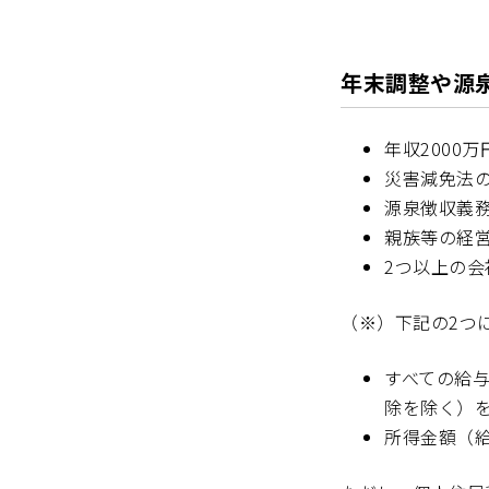
年末調整や源
年収2000
災害減免法
源泉徴収義
親族等の経
2つ以上の
（※）下記の2つ
すべての給
除を除く）を
所得金額（給