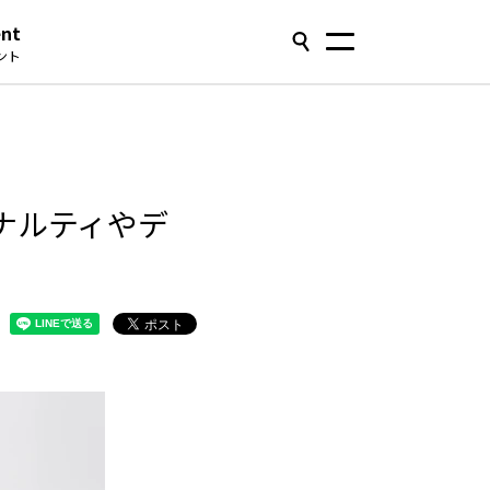
ent
ント
ナルティやデ