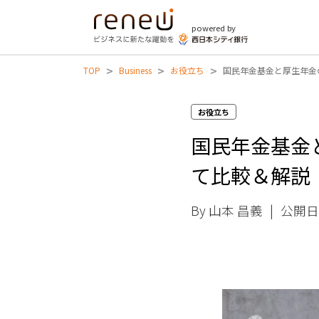
powered by
>
>
>
TOP
Business
お役立ち
国民年金基金と厚生年金
お役立ち
国民年金基金
て比較＆解説
By 山本 昌義
|
公開日 2