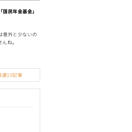
「国民年金基金」
は意外と少ないの
せんね。
選10記事