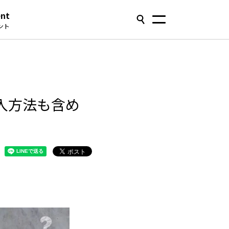
ent
ント
入方法も含め