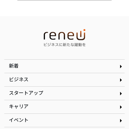
インタビュー
インタビュー
選んだのは就活ではなく学
顧客の「なぜ」をテクノロ
生起業家の道｜合同会社ド
ジーで可視化する｜
ルフィン 木下銀次郎さん
curioph株式会社玉木穣太
さん
新着
ビジネス
スタートアップ
インタビュー
インタビュー
現場の改善アイデアを、AI
だしと見た目のインパクト
キャリア
で資産に変える｜株式会社
にこだわるたこ焼きで起業
ゲンテイ 元堤晴香さん
｜nancle 小林俊貴さん
イベント