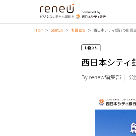
powered by
>
>
>
TOP
Startup
お役立ち
西日本シティ銀行の創業支
お役立ち
西日本シティ
By renew編集部
|
公開