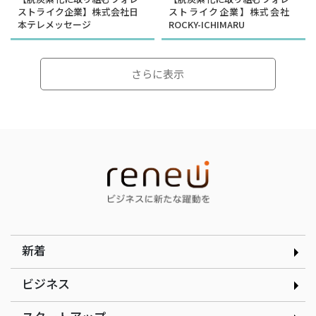
ストライク企業】株式会社日
ストライク企業】株式会社
本テレメッセージ
ROCKY-ICHIMARU
さらに表示
インタビュー
インタビュー
選んだのは就活ではなく学
顧客の「なぜ」をテクノロ
生起業家の道｜合同会社ド
ジーで可視化する｜
ルフィン 木下銀次郎さん
curioph株式会社玉木穣太
さん
新着
ビジネス