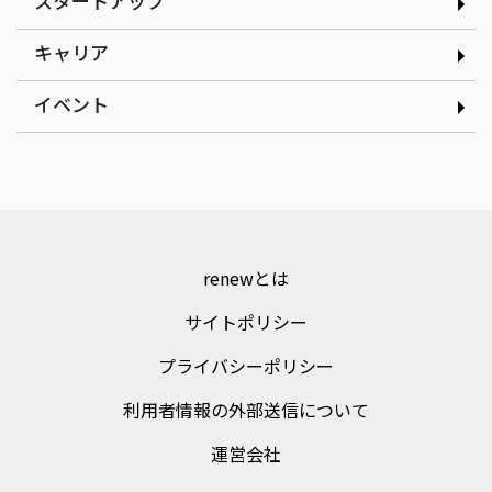
スタートアップ
インタビュー
インタビュー
現場の改善アイデアを、AI
だしと見た目のインパクト
キャリア
で資産に変える｜株式会社
にこだわるたこ焼きで起業
ゲンテイ 元堤晴香さん
｜nancle 小林俊貴さん
イベント
renewとは
サイトポリシー
プライバシーポリシー
利用者情報の外部送信について
運営会社