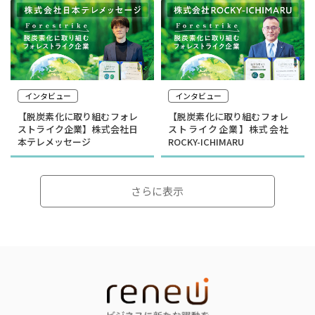
インタビュー
インタビュー
【脱炭素化に取り組むフォレ
【脱炭素化に取り組むフォレ
ストライク企業】株式会社日
ストライク企業】株式会社
本テレメッセージ
ROCKY-ICHIMARU
さらに表示
インタビュー
インタビュー
選んだのは就活ではなく学
顧客の「なぜ」をテクノロ
生起業家の道｜合同会社ド
ジーで可視化する｜
ルフィン 木下銀次郎さん
curioph株式会社玉木穣太