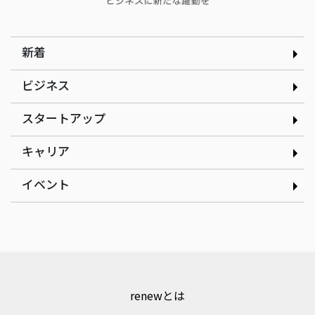
さん
新着
ビジネス
スタートアップ
インタビュー
インタビュー
現場の改善アイデアを、AI
だしと見た目のインパクト
キャリア
で資産に変える｜株式会社
にこだわるたこ焼きで起業
ゲンテイ 元堤晴香さん
｜nancle 小林俊貴さん
イベント
renewとは