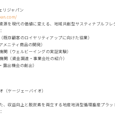
シェリジャパン
apan.com/
資源を現代の価値に変える、地域共創型サスティナブルフレ
：
（既存顧客のロイヤリティアップに向けた協業）
アメニティ商品の開発）
機関（ウェルビーイングの実証実験）
金融機関（資金調達・事業会社の紹介）
・露出機会の創出）
イオ（ケージェーバイオ）
た、収益向上と脱炭素を両立する地産地消型循環畜産プラッ
：