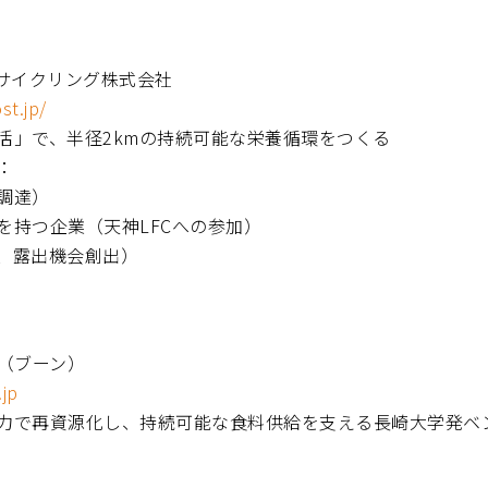
ドサイクリング株式会社
st.jp/
活」で、半径2kmの持続可能な栄養循環をつくる
：
調達）
を持つ企業（天神LFCへの参加）
、露出機会創出）
n（ブーン）
.jp
力で再資源化し、持続可能な食料供給を支える長崎大学発ベ