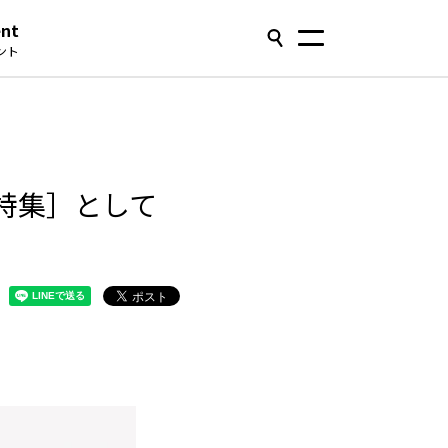
ent
ント
ミー特集］として