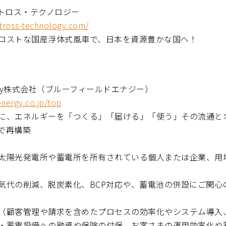
バトロス・テクノロジー
tross-technology.com/
コストな国産浮体式風車で、日本を資源豊かな国へ！
 Energy株式会社（ブルーフィールドエナジー）
energy.co.jp/top
に、エネルギーを「つくる」「届ける」「使う」その流通と
で再構築
太陽光発電所や蓄電所を所有されている個人または企業、用
気代の削減、脱炭素化、BCP対応や、蓄電池の併設にご関心
（顧客管理や請求を含めたプロセスの効率化やシステム導入、
・蓄電設備への融資や保険の付保、お客さまの運用効率化や