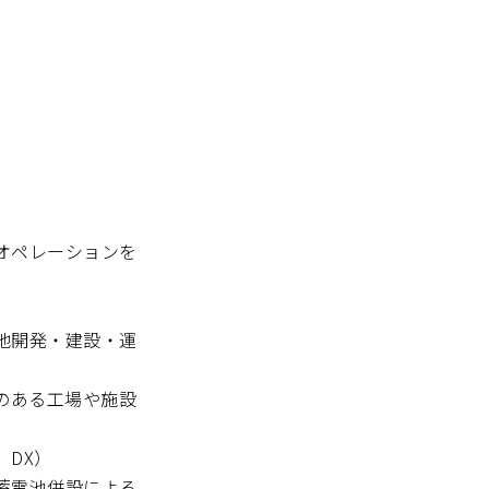
オペレーションを
地開発・建設・運
のある工場や施設
DX）
蓄電池併設による