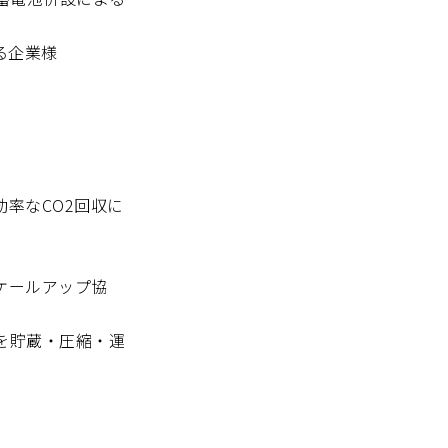
る企業様
率なCO2回収に
ケールアップ協
を貯蔵・圧縮・運