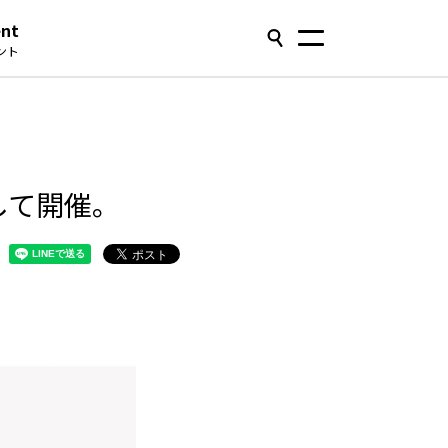
ent
ント
として開催。