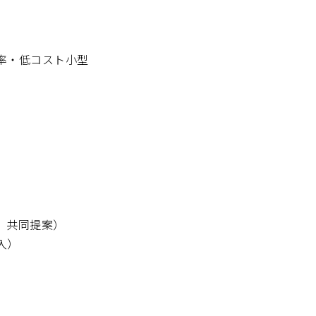
率・低コスト小型
、共同提案）
入）