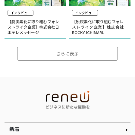
インタビュー
インタビュー
【脱炭素化に取り組むフォレ
【脱炭素化に取り組むフォレ
ストライク企業】株式会社日
ストライク企業】株式会社
本テレメッセージ
ROCKY-ICHIMARU
さらに表示
インタビュー
インタビュー
選んだのは就活ではなく学
顧客の「なぜ」をテクノロ
生起業家の道｜合同会社ド
ジーで可視化する｜
ルフィン 木下銀次郎さん
curioph株式会社玉木穣太
さん
新着