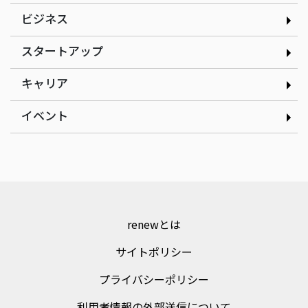
ビジネス
スタートアップ
インタビュー
インタビュー
現場の改善アイデアを、AI
だしと見た目のインパクト
キャリア
で資産に変える｜株式会社
にこだわるたこ焼きで起業
ゲンテイ 元堤晴香さん
｜nancle 小林俊貴さん
イベント
renewとは
サイトポリシー
プライバシーポリシー
利用者情報の外部送信について