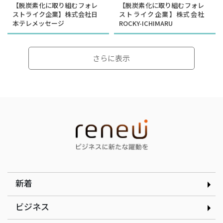
【脱炭素化に取り組むフォレ
【脱炭素化に取り組むフォレ
ストライク企業】株式会社日
ストライク企業】株式会社
本テレメッセージ
ROCKY-ICHIMARU
さらに表示
インタビュー
インタビュー
選んだのは就活ではなく学
顧客の「なぜ」をテクノロ
生起業家の道｜合同会社ド
ジーで可視化する｜
ルフィン 木下銀次郎さん
curioph株式会社玉木穣太
さん
新着
ビジネス