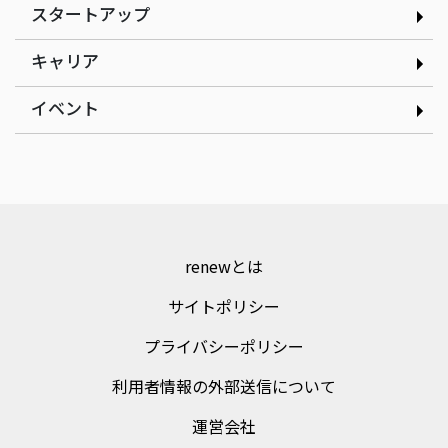
スタートアップ
インタビュー
インタビュー
現場の改善アイデアを、AI
だしと見た目のインパクト
キャリア
で資産に変える｜株式会社
にこだわるたこ焼きで起業
ゲンテイ 元堤晴香さん
｜nancle 小林俊貴さん
イベント
renewとは
サイトポリシー
プライバシーポリシー
利用者情報の外部送信について
運営会社