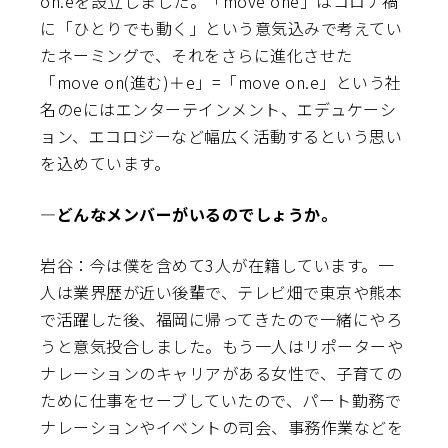
on.eを設立しました。「move one」はコロナ禍
に「ひとりでも動く」という意気込みで考えてい
たネーミングで、それをさらに進化させた
「move on(進む)＋e」=「move on.e」という社
名のeにはエンターテインメント、エデュケーシ
ョン、エコロジーなど幅広く活動するという思い
を込めています。
―どんなメンバーがいるのでしょうか。
岩谷：今は僕を含めて3人が在籍しています。一
人は業界歴が近い後輩で、テレビ畑で東京や熊本
で活躍した後、福岡に帰ってきたので一緒にやろ
うと意気投合しました。もう一人はリポーターや
ナレーションのキャリアがある女性で、子育ての
ために仕事をセーブしていたので、パート勤務で
ナレーションやイベントの司会、事務作業などを