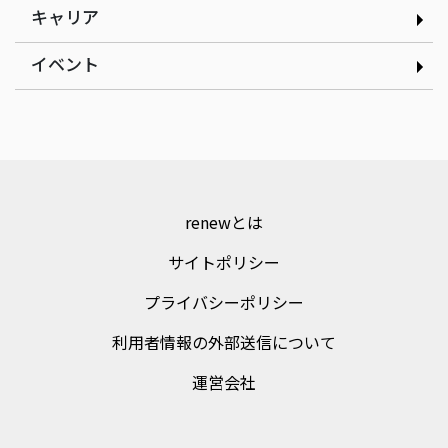
現場の改善アイデアを、AI
だしと見た目のインパクト
キャリア
で資産に変える｜株式会社
にこだわるたこ焼きで起業
ゲンテイ 元堤晴香さん
｜nancle 小林俊貴さん
イベント
renewとは
サイトポリシー
プライバシーポリシー
利用者情報の外部送信について
運営会社