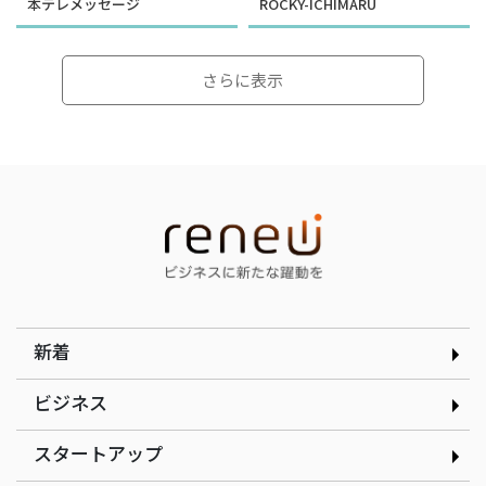
本テレメッセージ
ROCKY-ICHIMARU
さらに表示
インタビュー
インタビュー
選んだのは就活ではなく学
顧客の「なぜ」をテクノロ
生起業家の道｜合同会社ド
ジーで可視化する｜
ルフィン 木下銀次郎さん
curioph株式会社玉木穣太
さん
新着
ビジネス
スタートアップ
インタビュー
インタビュー