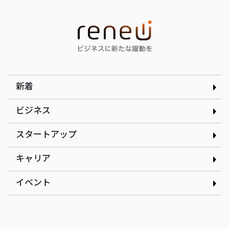
インタビュー
インタビュー
選んだのは就活ではなく学
顧客の「なぜ」をテクノロ
生起業家の道｜合同会社ド
ジーで可視化する｜
ルフィン 木下銀次郎さん
curioph株式会社玉木穣太
さん
新着
ビジネス
スタートアップ
インタビュー
インタビュー
現場の改善アイデアを、AI
だしと見た目のインパクト
キャリア
で資産に変える｜株式会社
にこだわるたこ焼きで起業
ゲンテイ 元堤晴香さん
｜nancle 小林俊貴さん
イベント