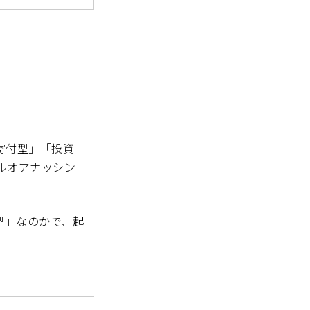
寄付型」「投資
ールオアナッシン
in型」なのかで、起