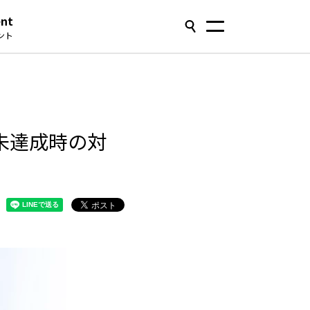
ent
ント
？未達成時の対