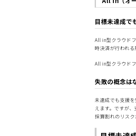
All in
目標未達成で
All in型ク
時決済が行われる
All in型クラ
失敗の概念は
未達成でも支援を
えます。ですが、
採算割れのリスク
目標未達