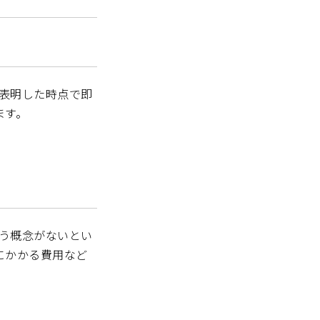
を表明した時点で即
ます。
いう概念がないとい
にかかる費用など