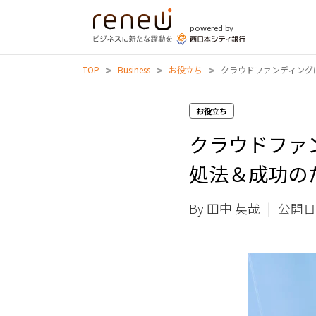
powered by
>
>
>
TOP
Business
お役立ち
クラウドファンディン
お役立ち
クラウドファ
処法＆成功の
By 田中 英哉
|
公開日 2