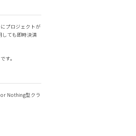
場合にプロジェクトが
明しても即時決済
式です。
Nothing型クラ
。