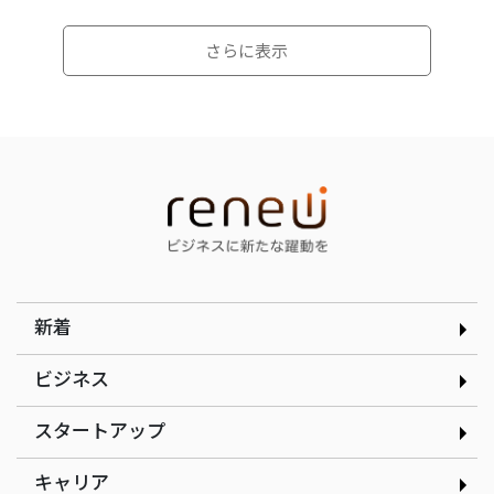
さらに表示
インタビュー
インタビュー
選んだのは就活ではなく学
顧客の「なぜ」をテクノロ
生起業家の道｜合同会社ド
ジーで可視化する｜
ルフィン 木下銀次郎さん
curioph株式会社玉木穣太
さん
新着
ビジネス
スタートアップ
インタビュー
インタビュー
現場の改善アイデアを、AI
だしと見た目のインパクト
キャリア
で資産に変える｜株式会社
にこだわるたこ焼きで起業