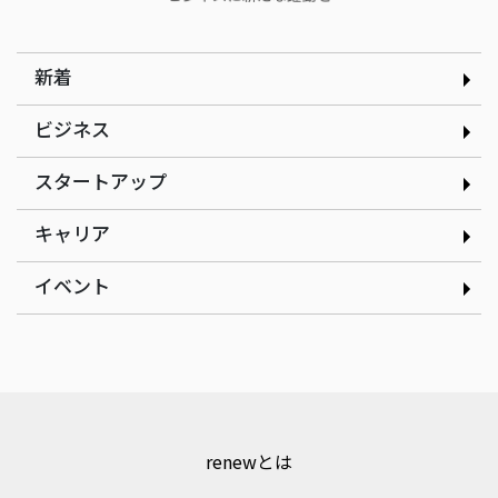
さん
新着
ビジネス
スタートアップ
インタビュー
インタビュー
現場の改善アイデアを、AI
だしと見た目のインパクト
キャリア
で資産に変える｜株式会社
にこだわるたこ焼きで起業
ゲンテイ 元堤晴香さん
｜nancle 小林俊貴さん
イベント
renewとは