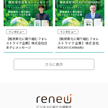
インタビュー
インタビュー
【脱炭素化に取り組むフォレ
【脱炭素化に取り組むフォレ
ストライク企業】株式会社日
ストライク企業】株式会社
本テレメッセージ
ROCKY-ICHIMARU
さらに表示
インタビュー
インタビュー
選んだのは就活ではなく学
顧客の「なぜ」をテクノロ
生起業家の道｜合同会社ド
ジーで可視化する｜
ルフィン 木下銀次郎さん
curioph株式会社玉木穣太