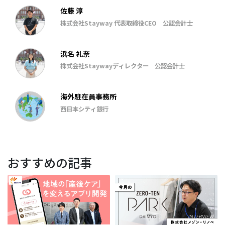
児、多様性。海辺と絵本とおいしい野菜が幸せ。一児
の母。
佐藤 淳
株式会社Stayway 代表取締役CEO 公認会計士
浜名 礼奈
株式会社Staywayディレクター 公認会計士
海外駐在員事務所
西日本シティ銀行
おすすめの記事