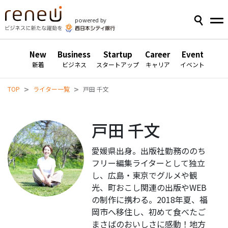
powered by
New
Business
Startup
Career
Event
新着
ビジネス
スタートアップ
キャリア
イベント
>
>
TOP
ライター一覧
戸田 千文
戸田 千文
愛媛県出身。出版社勤務ののち
フリー編集ライターとして独立
し、広島・東京でグルメや観
光、町おこし関連の出版やWEB
の制作に携わる。2018年夏、福
岡市へ移住し、初めて食べたご
まさばのおいしさに感動！地方