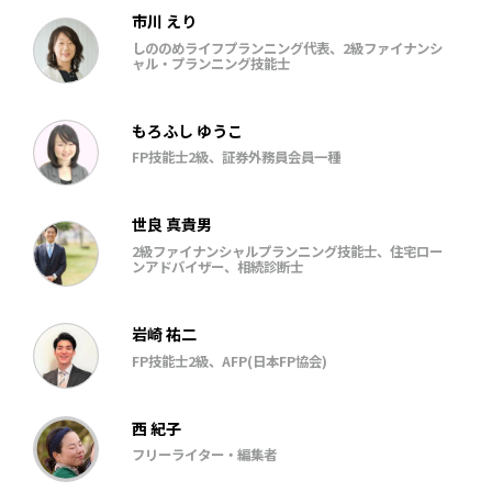
市川 えり
しののめライフプランニング代表、2級ファイナンシ
ャル・プランニング技能士
もろふし ゆうこ
FP技能士2級、証券外務員会員一種
世良 真貴男
2級ファイナンシャルプランニング技能士、住宅ロー
ンアドバイザー、相続診断士
岩崎 祐二
FP技能士2級、AFP(日本FP協会)
西 紀子
フリーライター・編集者