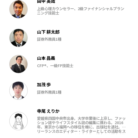
田中 英哉
上級心理カウンセラー、2級ファイナンシャルプラン
ニング技能士
山下 耕太郎
証券外務員1種
山本 昌義
CFP®、一級FP技能士
加茂 歩
証券外務員1種
寺尾 えりか
愛媛県四国中央市出身。大学卒業後に上京し、ファッ
ション誌やライフスタイル誌の編集に携わる。2016
年、東京から福岡への移住を機に、出版社を退社。フ
リーランスのエディター・ライターとしての活動をス
タートさせる。現在は糸島市在住。博多人形師育成塾