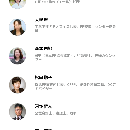
Office ailes（エール）代表
大野 翠
芙蓉宅建ＦＰオフィス代表、FP技能士センター正会
員
森本 由紀
AFP（日本FP協会認定）、行政書士、夫婦カウンセ
ラー
松田 聡子
群馬FP事務所代表、CFP®、証券外務員二種、DCア
ドバイザー
河野 雅人
公認会計士、税理士、CFP