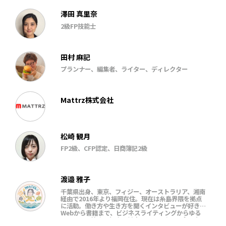
澤田 真里奈
2級FP技能士
田村 麻記
プランナー、編集者、ライター、ディレクター
Mattrz株式会社
松崎 観月
FP2級、CFP認定、日商簿記2級
渡邉 雅子
千葉県出身、東京、フィジー、オーストラリア、湘南
経由で2016年より福岡在住。現在は糸島界隈を拠点
に活動。働き方や生き方を聞くインタビューが好き。
Webから書籍まで、ビジネスライティングからゆる
めエッセイ等まで幅広く対応。日常、まち、食、育