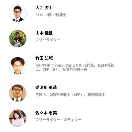
の6期生。
大西 勝士
AFP、2級FP技能士
山本 佳世
フリーライター
竹国 弘城
RAPPORT Consulting Office代表、1級FP技能
士、CFP（R）、証券外務員一種
逆瀬川 勇造
宅建士、2級FP技能士（AFP）、相続管理士
佐々木 恵美
フリーライター・エディター