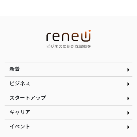
インタビュー
インタビュー
選んだのは就活ではなく学
顧客の「なぜ」をテクノロ
生起業家の道｜合同会社ド
ジーで可視化する｜
ルフィン 木下銀次郎さん
curioph株式会社玉木穣太
さん
新着
ビジネス
スタートアップ
インタビュー
インタビュー
現場の改善アイデアを、AI
だしと見た目のインパクト
キャリア
で資産に変える｜株式会社
にこだわるたこ焼きで起業
ゲンテイ 元堤晴香さん
｜nancle 小林俊貴さん
イベント